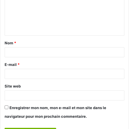
m
m
e
n
t
Nom
*
a
i
r
E-mail
*
e
*
Site web
Enregistrer mon nom, mon e-mail et mon site dans le
navigateur pour mon prochain commentaire.