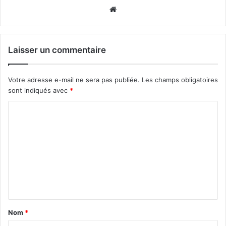
Website
Laisser un commentaire
Votre adresse e-mail ne sera pas publiée.
Les champs obligatoires
sont indiqués avec
*
C
o
m
m
e
n
t
Nom
*
a