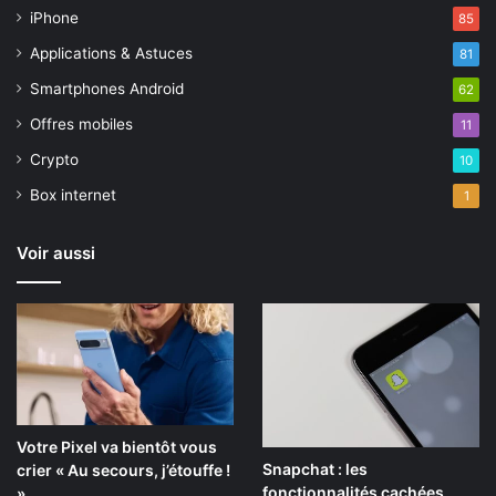
iPhone
85
Applications & Astuces
81
Smartphones Android
62
Offres mobiles
11
Crypto
10
Box internet
1
Voir aussi
Votre Pixel va bientôt vous
Snapchat : les
crier « Au secours, j’étouffe !
fonctionnalités cachées
»