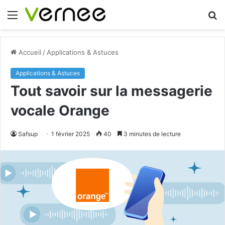
Menu
R
Accueil
/
Applications & Astuces
Applications & Astuces
Tout savoir sur la messagerie
vocale Orange
Safsup
1 février 2025
40
3 minutes de lecture