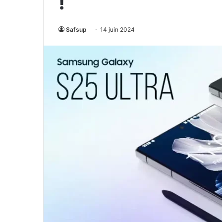
!
Safsup
14 juin 2024