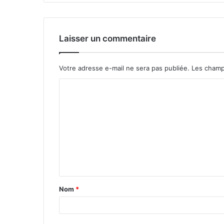
Laisser un commentaire
Votre adresse e-mail ne sera pas publiée.
Les champ
C
o
m
m
e
n
t
Nom
*
a
i
r