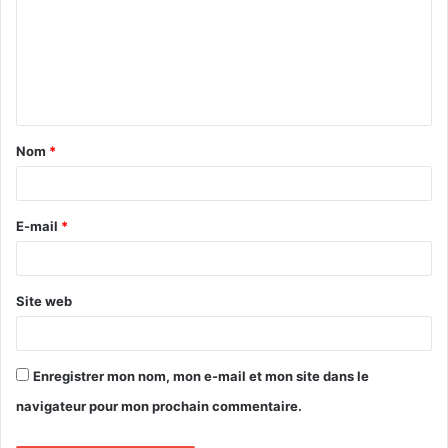
m
m
e
n
t
Nom
*
a
i
r
E-mail
*
e
*
Site web
Enregistrer mon nom, mon e-mail et mon site dans le
navigateur pour mon prochain commentaire.