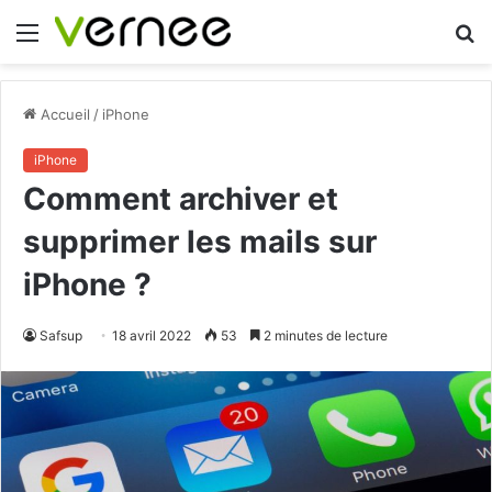
Menu
R
Accueil
/
iPhone
iPhone
Comment archiver et
supprimer les mails sur
iPhone ?
Safsup
18 avril 2022
53
2 minutes de lecture