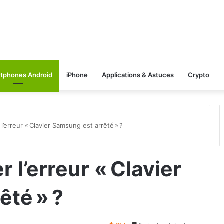
tphones Android
iPhone
Applications & Astuces
Crypto
’erreur « Clavier Samsung est arrêté » ?
l’erreur « Clavier
êté » ?