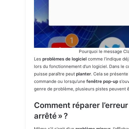
Pourquoi le message Cla
Les
problèmes de logiciel
comme l’indique déjà
lors du fonctionnement d’un logiciel. Dans le 
puisse paraître peut
planter
. Cela se présente
commande ou lorsqu’une
fenêtre pop-up
s’ouv
genre de problème, plusieurs pistes peuvent ê
Comment réparer l’erreur
arrêté » ?
Même s’il s’agit d’un
problème mineur
, l’affic