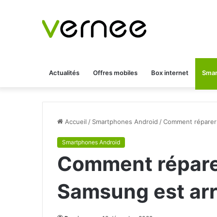
Actualités
Offres mobiles
Box internet
Smar
Accueil
/
Smartphones Android
/
Comment réparer l
Smartphones Android
Comment réparer 
Samsung est arr