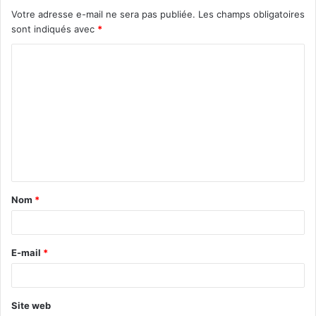
Votre adresse e-mail ne sera pas publiée.
Les champs obligatoires
sont indiqués avec
*
C
o
m
m
e
n
t
Nom
*
a
i
r
E-mail
*
e
*
Site web