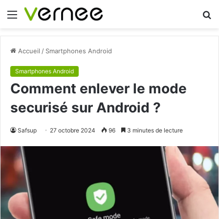
Menu
R
Accueil
/
Smartphones Android
Smartphones Android
Comment enlever le mode
securisé sur Android ?
Safsup
27 octobre 2024
96
3 minutes de lecture