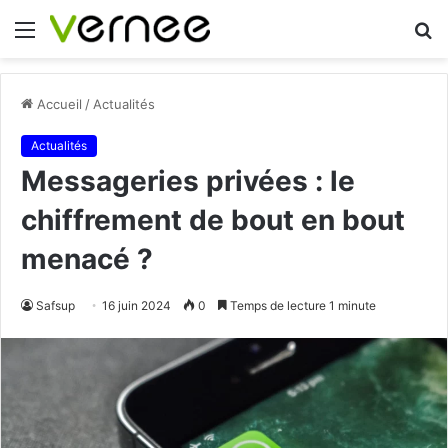
Menu
R
Accueil
/
Actualités
Actualités
Messageries privées : le
chiffrement de bout en bout
menacé ?
Safsup
16 juin 2024
0
Temps de lecture 1 minute