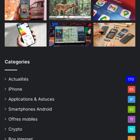
Categories
Actualités
170
iPhone
85
Applications & Astuces
81
Smartphones Android
62
Offres mobiles
11
Crypto
10
Box internet
1