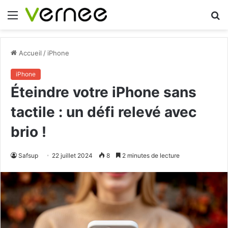
Menu
R
Accueil
/
iPhone
iPhone
Éteindre votre iPhone sans
tactile : un défi relevé avec
brio !
Safsup
22 juillet 2024
8
2 minutes de lecture