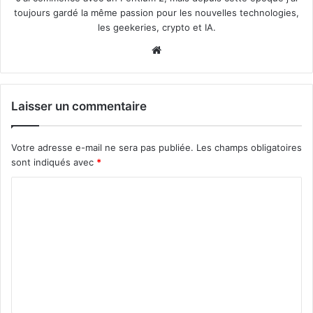
toujours gardé la même passion pour les nouvelles technologies,
les geekeries, crypto et IA.
Website
Laisser un commentaire
Votre adresse e-mail ne sera pas publiée.
Les champs obligatoires
sont indiqués avec
*
C
o
m
m
e
n