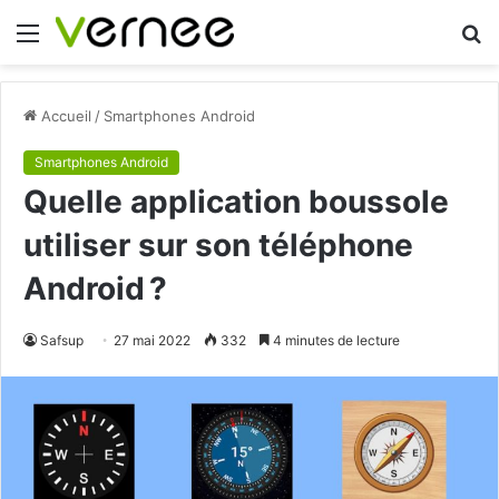
Menu
R
Accueil
/
Smartphones Android
Smartphones Android
Quelle application boussole
utiliser sur son téléphone
Android ?
Safsup
27 mai 2022
332
4 minutes de lecture