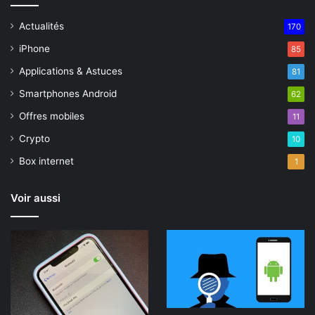
Actualités
170
iPhone
85
Applications & Astuces
81
Smartphones Android
62
Offres mobiles
11
Crypto
10
Box internet
1
Voir aussi