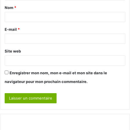
t
Nom
*
a
i
r
E-mail
*
e
*
Site web
Enregistrer mon nom, mon e-mail et mon site dans le
navigateur pour mon prochain commentaire.