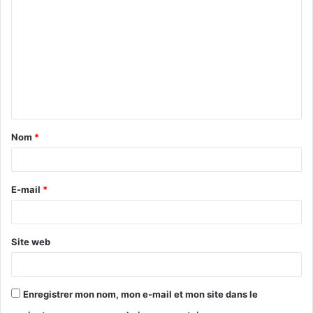
o
m
m
e
n
t
Nom
*
a
i
r
E-mail
*
e
*
Site web
Enregistrer mon nom, mon e-mail et mon site dans le