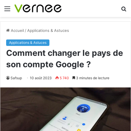
Menu
R
Accueil
/
Applications & Astuces
Applications & Astuces
Comment changer le pays de
son compte Google ?
Safsup
10 août 2023
5 740
3 minutes de lecture