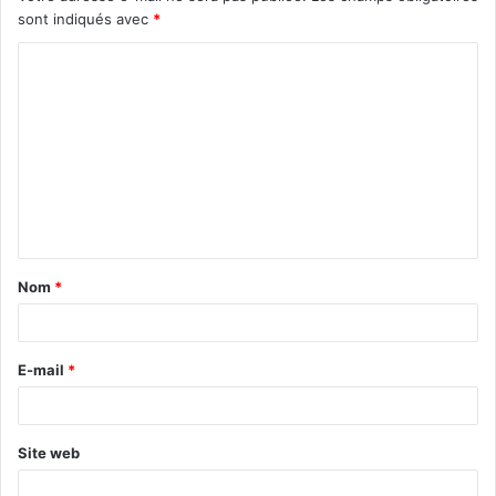
sont indiqués avec
*
C
o
m
m
e
n
t
Nom
*
a
i
r
E-mail
*
e
*
Site web