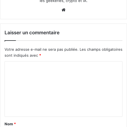
les geekeries, crypto et IA.
Website
Laisser un commentaire
Votre adresse e-mail ne sera pas publiée.
Les champs obligatoires
sont indiqués avec
*
C
o
m
m
e
n
t
Nom
*
a