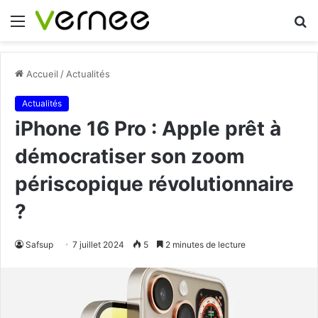
Menu
R
Accueil
/
Actualités
Actualités
iPhone 16 Pro : Apple prêt à
démocratiser son zoom
périscopique révolutionnaire
?
Safsup
7 juillet 2024
5
2 minutes de lecture