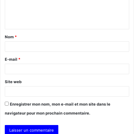
m
e
n
t
Nom
*
a
i
r
E-mail
*
e
*
Site web
Enregistrer mon nom, mon e-mail et mon site dans le
navigateur pour mon prochain commentaire.