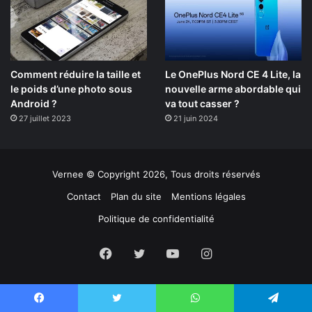
Comment réduire la taille et
Le OnePlus Nord CE 4 Lite, la
le poids d’une photo sous
nouvelle arme abordable qui
Android ?
va tout casser ?
27 juillet 2023
21 juin 2024
Vernee © Copyright 2026, Tous droits réservés
Contact
Plan du site
Mentions légales
Politique de confidentialité
Facebook
Twitter
YouTube
Instagram
Facebook
Twitter
WhatsApp
Telegram