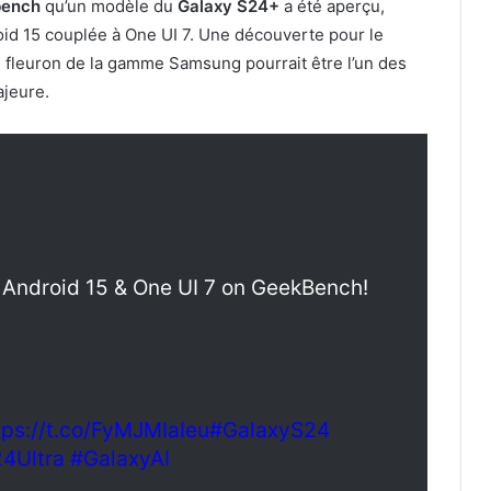
bench
qu’un modèle du
Galaxy S24+
a été aperçu,
oid 15 couplée à One UI 7. Une découverte pour le
e fleuron de la gamme Samsung pourrait être l’un des
ajeure.
 Android 15 & One UI 7 on GeekBench!
tps://t.co/FyMJMIaIeu
#GalaxyS24
4Ultra
#GalaxyAI