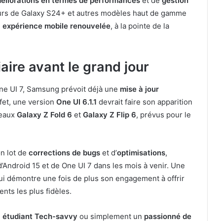
éliorations en termes de performances
et de
gestion
seurs de Galaxy S24+ et autres modèles haut de gamme
e
expérience mobile renouvelée
, à la pointe de la
aire avant le grand jour
One UI 7, Samsung prévoit déjà une
mise à jour
fet, une version
One UI 6.1.1
devrait faire son apparition
veaux
Galaxy Z Fold 6
et
Galaxy Z Flip 6
, prévus pour le
on lot de
corrections de bugs
et d’
optimisations
,
d’Android 15 et de One UI 7 dans les mois à venir. Une
qui démontre une fois de plus son engagement à offrir
ents les plus fidèles.
n
étudiant Tech-savvy
ou simplement un
passionné de