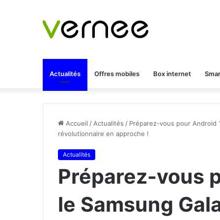
Actualités
Offres mobiles
Box internet
Smar
Accueil
/
Actualités
/
Préparez-vous pour Android 1
révolutionnaire en approche !
Actualités
Préparez-vous p
le Samsung Gala