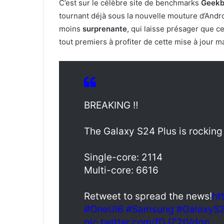
C’est sur le célèbre site de benchmarks
Geek
tournant déjà sous la nouvelle mouture d’Andr
moins
surprenante
, qui laisse présager que c
tout premiers à profiter de cette mise à jour m
BREAKING ‼️
The Galaxy S24 Plus is rocking
Single-core: 2114
Multi-core: 6616
Retweet to spread the news!
ht
#OneUI6
#Samsung
#GalaxyS2
pic.twitter.com/fDJZ2tVdqo