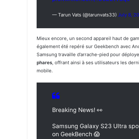
— Tarun Vats (@tarunvats33)
July 8, 2
Mieux encore, un second appareil haut de gam
également été repéré sur Geekbench avec And
Samsung travaille d’arrache-pied pour déploye
phares
, offrant ainsi à ses utilisateurs les de
mobile.
Breaking News! 👀
Samsung Galaxy S23 Ultra spot
on GeekBench 😱