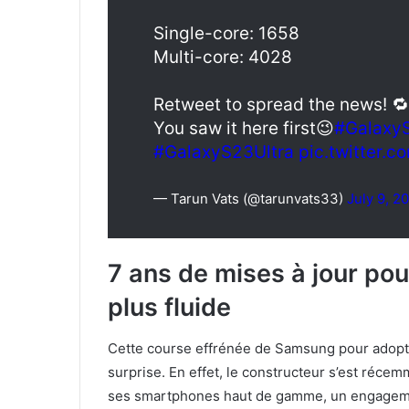
Single-core: 1658
Multi-core: 4028
Retweet to spread the news! 🔁
You saw it here first😉
#Galaxy
#GalaxyS23Ultra
pic.twitter.
— Tarun Vats (@tarunvats33)
July 9, 2
7 ans de mises à jour po
plus fluide
Cette course effrénée de Samsung pour adopte
surprise. En effet, le constructeur s’est réc
ses smartphones haut de gamme, un engagement