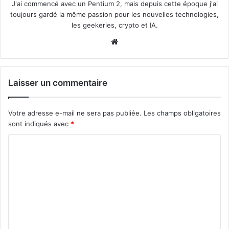
J'ai commencé avec un Pentium 2, mais depuis cette époque j'ai
toujours gardé la même passion pour les nouvelles technologies,
les geekeries, crypto et IA.
Website
Laisser un commentaire
Votre adresse e-mail ne sera pas publiée.
Les champs obligatoires
sont indiqués avec
*
C
o
m
m
e
n