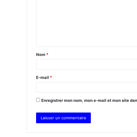
o
m
m
e
n
t
Nom
*
a
i
r
E-mail
*
e
*
Enregistrer mon nom, mon e-mail et mon site da