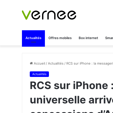
Actualités
Offres mobiles
Box internet
Smar
Accueil
/
Actualités
/
RCS sur iPhone : la messageri
Actualités
RCS sur iPhone 
universelle arri